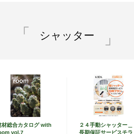
シャッター
建材総合カタログ with
２４手動シャッター＿
oom vol.7
長期保証サービスチラ